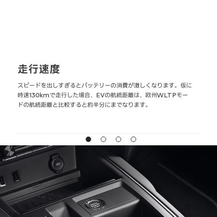
走行速度
外
加
スピードを出しすぎるとバッテリーの消費が激しくなります。仮に
外気
続
時速130kmで走行した場合、EVの航続距離は、欧州WLTPモー
航続距
ドの航続距離と比較すると約半分にまでなります。