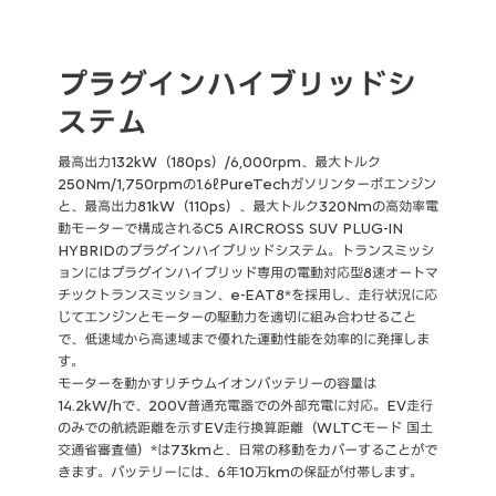
プラグインハイブリッドシ
ステム
最高出力132kW（180ps）/6,000rpm、最大トルク
250Nm/1,750rpmの1.6ℓPureTechガソリンターボエンジン
と、最高出力81kW（110ps）、最大トルク320Nmの高効率電
動モーターで構成されるC5 AIRCROSS SUV PLUG-IN
HYBRIDのプラグインハイブリッドシステム。トランスミッシ
ョンにはプラグインハイブリッド専用の電動対応型8速オートマ
チックトランスミッション、e-EAT8*を採用し、走行状況に応
じてエンジンとモーターの駆動力を適切に組み合わせること
で、低速域から高速域まで優れた運動性能を効率的に発揮しま
す。
モーターを動かすリチウムイオンバッテリーの容量は
14.2kW/hで、200V普通充電器での外部充電に対応。EV走行
のみでの航続距離を示すEV走行換算距離（WLTCモード 国土
交通省審査値）*は73kmと、日常の移動をカバーすることがで
きます。バッテリーには、6年10万kmの保証が付帯します。