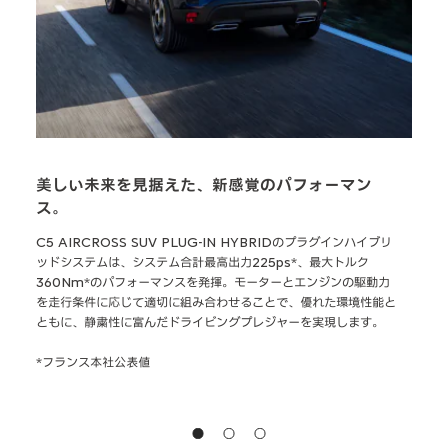
美しい未来を見据えた、新感覚のパフォーマン
日常
ス。
応
エレ
100
C5 AIRCROSS SUV PLUG-IN HYBRIDのプラグインハイブリ
の作
換算距
ッドシステムは、システム合計最高出力225ps*、最大トルク
の移
360Nm*のパフォーマンスを発揮。モーターとエンジンの駆動力
を走行条件に応じて適切に組み合わせることで、優れた環境性能と
*EV
ともに、静粛性に富んだドライビングプレジャーを実現します。
環境
じて
*フランス本社公表値