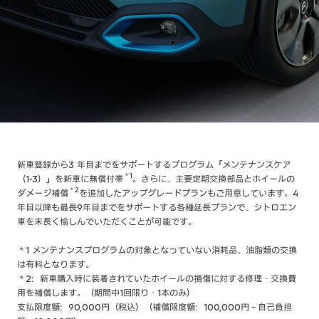
新車登録から3 年目までをサポートするプログラム「メンテナンスケア
＊1
（1-3）」を新車に無償付帯
。さらに、主要定期交換部品とホイールの
＊2
ダメージ補償
を追加したアップグレードプランもご用意しています。4
年目以降も最長9年目までをサポートする各種延長プランで、シトロエン
車を末長く愉しんでいただくことが可能です。
＊1 メンテナンスプログラムの対象となっていない消耗品、油脂類の交換
は有料となります。
＊2：新車購入時に装着されていたホイールの損傷に対する修理・交換費
用を補償します。（期間中1回限り・1本のみ）
支払限度額：90,000円（税込）（補償限度額：100,000円－自己負担