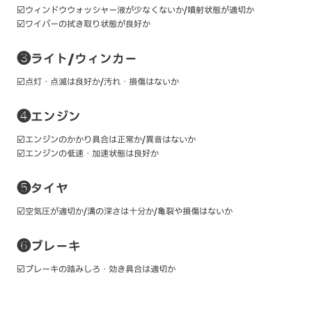
☑️ウィンドウウォッシャー液が少なくないか/噴射状態が適切か
☑️ワイパーの拭き取り状態が良好か
❸ライト/ウィンカー
☑️点灯・点滅は良好か/汚れ・損傷はないか
❹エンジン
☑️エンジンのかかり具合は正常か/異音はないか
☑️エンジンの低速・加速状態は良好か
❺タイヤ
☑️空気圧が適切か/溝の深さは十分か/亀裂や損傷はないか
❻ブレーキ
☑️ブレーキの踏みしろ・効き具合は適切か