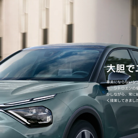
大胆で
華美にならないシ
た、シトロエンの
かしながら、常に
く提案してきまし