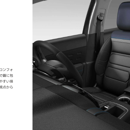
コンフォ
で繭に包
やすい操
視点から