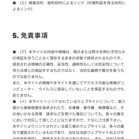
● （エ）商業目的・営利目的によるリンク（対価利益を得る目的に
よるリンク）
5. 免責事項
● （ア）本サイトの内容や情報は、明示または黙示を問わず何らか
の保証を伴うことなく現存するままの状態で提供されるものです。
提供される情報の正確性、妥当性、適時性もしくは完全性について
何ら法律上の保証をするものではなく、法的な義務や責任を負うも
のではありません。
また、本サイトの情報や本サイトを通じてアクセス可能な情報がコ
ンピューター・ウイルスに感染していないことを保証するものでも
ありません。
● （イ）本サイトへリンクされているウェブサイトについて、第三
者から損害賠償を請求されたり、肖像権・著作権・商標権など、そ
の他いかなる苦情・請求などを受けた場合についても、各々の責任
において対応して頂くことになりますので、十分にご注意下さい。
本サイトよりリンクされている第三者のウェブサイトは、各々の責
任で運営されているものであり、当社は当該ウェブサイトおよびそ
の内容を保証し、推奨するものではありません。また、当社は当該