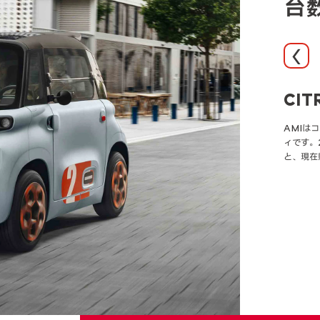
台
前へ
CIT
CIT
CIT
CIT
CIT
CIT
VA
AIR
AMIは
2002
GRAN
2020年
ィです。
てきたC
リティ性
く、シト
BERL
成長著し
と、現在
激しいコ
SPAC
年1月に
録。現行モ
らしい個性
揃えて発
ヤー」を
入以降40
クモデル
場に導入さ
万台以上
主催のA
います。
出されま