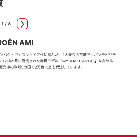
数
1
/
6
次へ
ROËN AMI
ROËN C3
ROËN BERLINGO & BERLINGO
ROËN C3 AIRCROSS SUV ＆ C5
ROËN GRAND C4 SPACETOURER
ROËN C4 & Ë-C4
N
CROSS SUV
コンパクトでカスタマイズ性に富んだ、2人乗りの電動アーバンモビリテ
年に初代モデルが登場し、これまでに480万人以上のドライバーに選ばれ
D C4 SPACETOURERは、個性的でモダンなスタイルと高いユーティ
に発表されたNEW C4 & Ë-C4は、1928年の初代C4から90年以上続
2021年5月に発売された商用モデル「MY AMI CARGO」を含める
3。2016年に発表された3代目C3の販売台数は110万台を超え、競争の
能が特徴の7シーターMPVです。5人乗りモデルのC4
ロエンハッチバックの系譜を受け継ぎ進化させた最新モデルです。2021
INGOは1996年の初代モデル発売以降、累計販売台数560万台以上を記
いSUVマーケットでもシトロエンは存在感を放っています。シトロエン
販売中の欧州5カ国で2万台以上を受注しています。
ンパクトカーセグメントで確かなポジションを築いています。
ETOURERとの合計で、2022年までに36万台以上を販売しました。
EV、ディーゼルエンジン、ガソリンエンジンの3つのパワートレインを
デルは英国のWhat Car? Awards 2020で「MPV・オブ・ザ・イ
が光るコンパクトSUV、C3 AIRCROSS SUVは、2017年後半の導
売され、これまでに7.3万台以上を販売。シトロエンの歴代ハッチバッ
受賞し、日本市場でもシトロエンの販売を牽引しています。また欧州市
万台以上を販売。またC5 AIRCROSS SUVは、2018年の登場以来33
の販売台数は、これまでの93年間で累計1,250万台を記録しています。
れている商用EVモデルË-BERLINGO VANは、2021年にMOTUL
を販売し、セグメント内で最も快適な乗り心地のSUVとして好評を得て
utomobile Awardsで、「ユーティリティ・オブ・ザ・イヤー」に選
した。