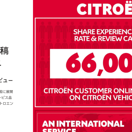
投稿
上
ビュー
国に展開
ービス品
トロエン