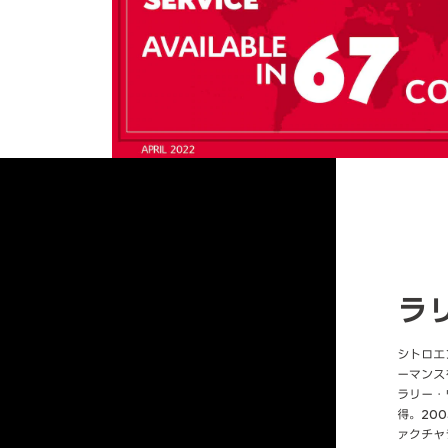
ラ
シトロエ
ーマンス
ラリー・
得。20
ァクチャ