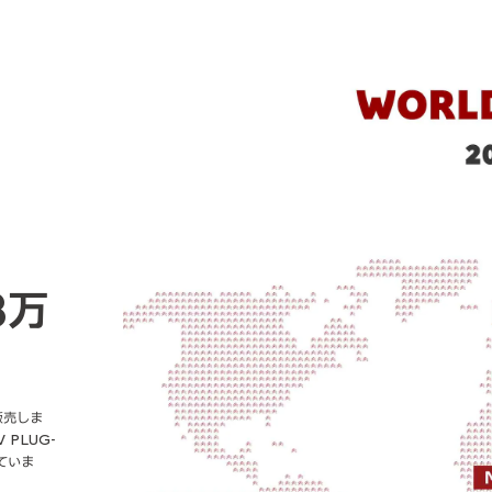
8万
販売しま
 PLUG-
ていま