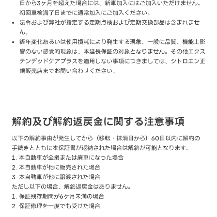
日から3ヶ月を超えた場合には、新車加入にはご加入いただけません。
初回車検満了日までに通常加入にご加入ください。
法令および弊社が指定する定期点検および定期交換部品は含まれませ
ん。
経年変化あるいは使用損耗により発生する現象、一般に品質、機能上影
響のない感覚的現象は、本延長保証の対象となりません。その他エクス
テンデッドケアプラスを適用しない事項につきましては、シトロエン正
規販売店までお問い合わせください。
解約及び解約返戻金に関する注意事項
以下の解約事由が発生してから（移転・抹消日から）60日以内に解約の
手続きとともに本保証書が返納された場合は解約が可能となります。
本自動車が全損または廃車になった場合
本自動車が他に販売された場合
本自動車が他に譲渡された場合
ただし以下の場合、解約返戻金はありません。
保証残存期間が6ヶ月未満の場合
保証修理を一度でも受けた場合