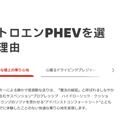
トロエンPHEVを選
理由
かな極上の乗り心地
心躍るドライビングプレジャー
EV走行のみ
次へ
ターによる静かで低振動な走りは、「魔法の絨毯」と呼ばれるしなやか
ンのプラグインハイブリッドシステムを構成するのは、胸のすく加速を
リックモードを選択すれば、電動モーターだけの100%EV走行が可能
生むサスペンション"プログレッシブ・ハイドローリック・クッショ
電動モーターと、伸びやかなパワーを発揮する1.6ℓPureTechガソリン
走行のみでの航続距離を示すEV走行換算距離*(WLTCモード)は、C5
ラウンジのソファを思わせる"アドバンストコンフォートシート"ととも
ンジン。走行状況により駆動力を最適に組み合わせ、心躍るドライビン
SS SUV PLUG-IN HYBRIDの場合65km、C5 X PLUG-IN
でに体験したことのない快適な乗り心地を実現します。
ャーをもたらします。
Dの場合66kmです。
行換算距離（等価EVレンジ、国土交通省審査値）は定められた試験条件で
。お客様の使用環境（気象、渋滞等）や運転方法（急発進、エアコン使
応じて走行距離は大きく異なります。