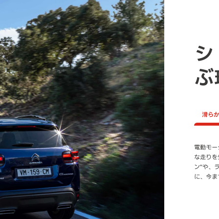
シ
ぶ
滑ら
電動モー
シトロエ
エレクト
な走りを
もたらす
に。EV
ン"や、
ターボエ
AIRCRO
に、今ま
グプレジ
HYBRI
*EV走
の値です
用等）に