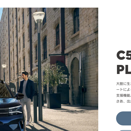
C
P
大胆に生
ートによ
支援機能
さあ、出