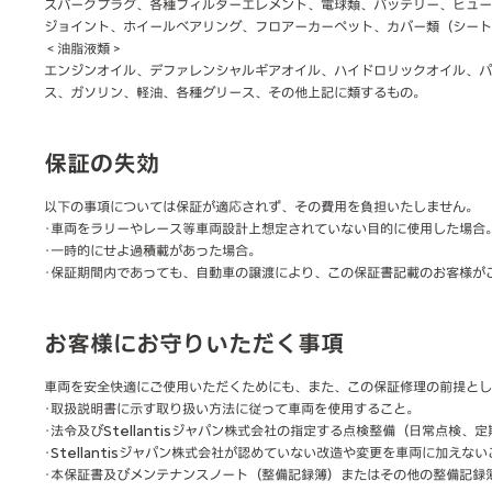
スパークプラグ、各種フィルターエレメント、電球類、バッテリー、ヒュー
ジョイント、ホイールベアリング、フロアーカーペット、カバー類（シート
＜油脂液類＞
エンジンオイル、デファレンシャルギアオイル、ハイドロリックオイル、パ
ス、ガソリン、軽油、各種グリース、その他上記に類するもの。
保証の失効
以下の事項については保証が適応されず、その費用を負担いたしません。
･車両をラリーやレース等車両設計上想定されていない目的に使用した場合
･一時的にせよ過積載があった場合。
･保証期間内であっても、自動車の譲渡により、この保証書記載のお客様が
お客様にお守りいただく事項
車両を安全快適にご使用いただくためにも、また、この保証修理の前提とし
･取扱説明書に示す取り扱い方法に従って車両を使用すること。
･法令及びStellantisジャパン株式会社の指定する点検整備（日常点検
･Stellantisジャパン株式会社が認めていない改造や変更を車両に加え
･本保証書及びメンテナンスノート（整備記録簿）またはその他の整備記録