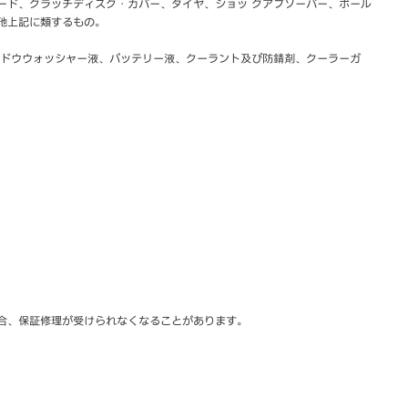
ード、クラッチディスク・カバー、タイヤ、ショッ クアブソーバー、ボール
他上記に類するもの。
ンドウウォッシャー液、バッテリー液、クーラント及び防錆剤、クーラーガ
合、保証修理が受けられなくなることがあります。