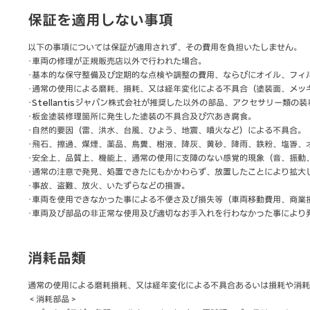
保証を適用しない事項
以下の事項については保証が適用されず、その費用を負担いたしません。
･車両の修理が正規販売店以外で行われた場合。
･基本的な保守整備及び定期的な点検や調整の費用、ならびにオイル、フィ
･通常の使用による磨耗、損耗、又は経年変化による不具合（塗装面、メッ
･Stellantisジャパン株式会社が推奨した以外の部品、アクセサリー
･板金塗装修理箇所に発生した塗装の不具合及び穴あき腐食。
･自然的要因（雷、洪水、台風、ひょう、地震、噴火など）による不具合。
･飛石、擦過、煤煙、薬品、鳥糞、樹液、降灰、黄砂、降雨、鉄粉、塩害、
･安全上、品質上、機能上、通常の使用に支障のない感覚的現象（音、振動
･通常の注意で発見、処置できたにもかかわらず、放置したことにより拡大
･事故、盗難、放火、いたずらなどの損害。
･車両を使用できなかった事による不便さ及び損失等（車両移動費用、商業
･車両及び部品の非正常な使用及び適切なお手入れを行わなかった事により
消耗品類
通常の使用による磨耗損耗、又は経年変化による不具合あるいは損耗や消耗
＜消耗部品＞