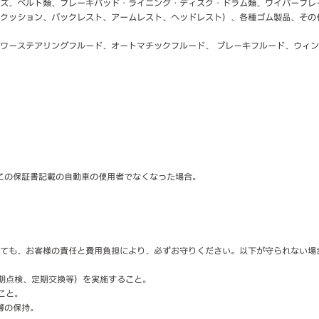
ズ、ベルト類、ブレーキパッド・ライニング・ディスク・ドラム類、ワイパーブレ
クッション、バックレスト、アームレスト、ヘッドレスト）、各種ゴム製品、その
ワーステアリングフルード、オートマチックフルード、 ブレーキフルード、ウィ
。
この保証書記載の自動車の使用者でなくなった場合。
ても、お客様の責任と費用負担により、必ずお守りください。以下が守られない場
、定期点検、定期交換等）を実施すること。
ないこと。
簿の保持。