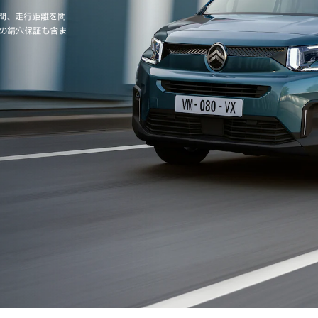
間、走行距離を問
間の錆穴保証も含ま