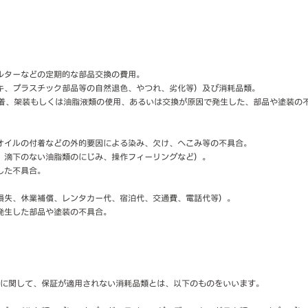
ルターなどの定期的な部品交換の費用。
キ、プラスチック部品等の自然退色、やつれ、劣化等）及び消耗品類。
類の装着、架装もしくは油脂液類の使用、あるいは交換が原因で発生した、部品や塗装
オイルの付着などの外的要因による染み、欠け、へこみ等の不具合。
、滴下のない油脂類のにじみ、操作フィーリングなど）。
した不具合。
損失、休業補償、レンタカー代、宿泊代、交通費、電話代等）。
発生した部品や塗装の不具合。
に関して、保証が適用されない消耗品類とは、以下のものをいいます。