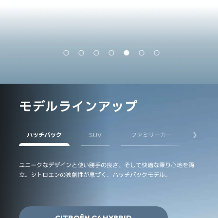
モデルラインアップ
ハッチバック
SUV
ファミリーカー
EV&P
次へ
ユニークなデザインと使い勝手の良さ、そして快適な乗り心地を両
快適さ
立。シトロエンの独創性が息づく、ハッチバックモデル。
ジスペ
います
CITROËN C4 HYBRID