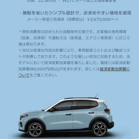
燃費：22.3km/ℓ ＊ WLTCモード国土交通省審査値
・無駄を省いたシンプル設計で、お求めやすい価格を実現
メーカー希望小売価格（消費税込）￥3,570,000〜※
＊燃料消費率は定められた試験条件の値です。お客様の使用環境
（気象、渋滞等）や運転方法（急発進、エアコン使用等）に応じて
値は異なります。
※当社は急激な円安の影響により、車両製造コストおよび輸送コス
トが高騰しております。このような厳しい状況に対処するため、当
モデルにおいて経済変動加算額を導入しました。価格には経済変動
加算額180,000円(税込)が含まれます。詳しくは
経済変動加算額に
ついて
をご覧ください。