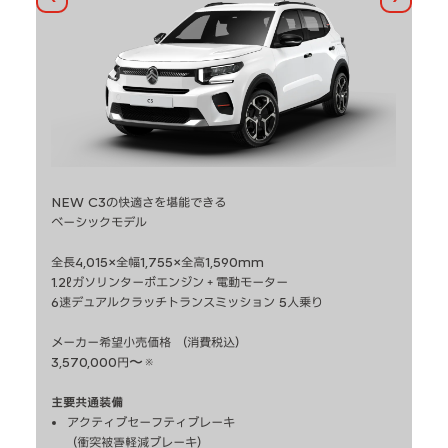
前へ
次へ
NEW C3の快適さを堪能できる
洗
ベーシックモデル
ハ
全長4,015×全幅1,755×全高1,590mm
全長
1.2ℓガソリンターボエンジン＋電動モーター
1
6速デュアルクラッチトランスミッション 5人乗り
6
メーカー希望小売価格 （消費税込）
メ
3,570,000円〜※
3,
主要共通装備
C3
​アクティブセーフティブレーキ
（衝突被害軽減ブレーキ）