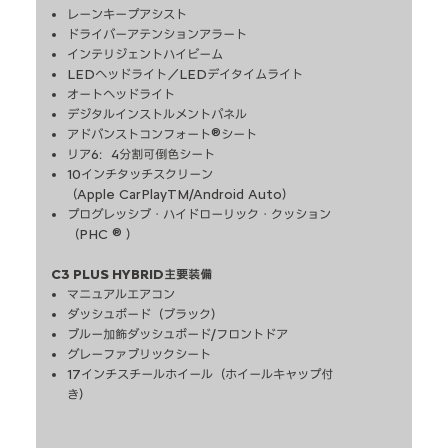
レーンキープアシスト
ドライバーアテンションアラート
（
インテリジェントハイビーム
LEDヘッドライト／LEDデイタイムライト
オートヘッドライト
デジタルインストルメントパネル
アドバンストコンフォート®シート
リア6：4分割可倒色シート
10インチタッチスクリーン
（Apple CarPlayTM/Android Auto）
プログレッシブ・ハイドローリック・クッション
（PHC ® ）
C3 PLUS HYBRID主要装備
マニュアルエアコン
ダッシュボード（ブラック）
ブルー加飾ダッシュボード/フロントドア
グレーファブリックシート
17インチスチールホイール（ホイールキャップ付
き）