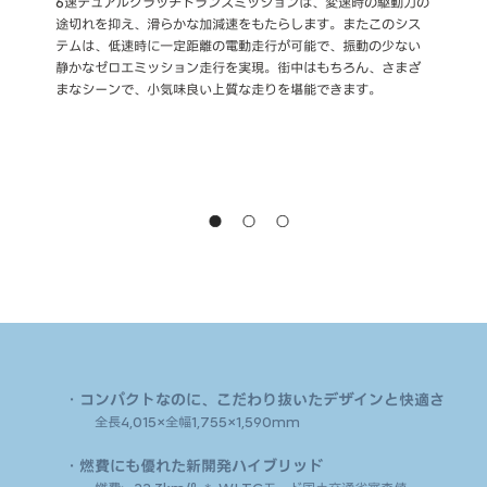
6速デュアルクラッチトランスミッションは、変速時の駆動力の
C
途切れを抑え、滑らかな加減速をもたらします。またこのシス
球
テムは、低速時に一定距離の電動走行が可能で、振動の少ない
の
静かなゼロエミッション走行を実現。街中はもちろん、さまざ
や
まなシーンで、小気味良い上質な走りを堪能できます。
＊
＊
お
コ
※
・コンパクトなのに、こだわり抜いたデザインと快適さ
全長4,015×全幅1,755×1,590mm
・燃費にも優れた新開発ハイブリッド