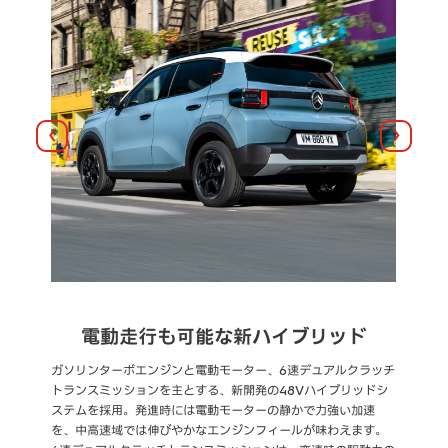
前へ
次へ
電動走行も可能な新ハイブリッド
ド
ガソリンターボエンジンと電動モーター、6速デュアルクラッチ
高
を
トランスミッションを主とする、新開発の48Vハイブリッドシ
電
ステムを採用。発進時には電動モーターの静かで力強い加速
消費
を、中高速域では伸びやかなエンジンフィールが味わえます。
優