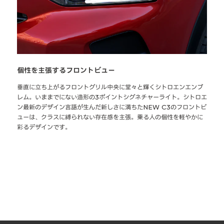
個性を主張するフロントビュー
ク
ー
垂直に立ち上がるフロントグリル中央に堂々と輝くシトロエンエンブ
前
ラー
レム。いままでにない造形の3ポイントシグネチャーライト。シトロエ
い
シ
ン最新のデザイン言語が生んだ新しさに満ちたNEW C3のフロントビ
な
ューは、クラスに縛られない存在感を主張。乗る人の個性を軽やかに
イ
彩るデザインです。