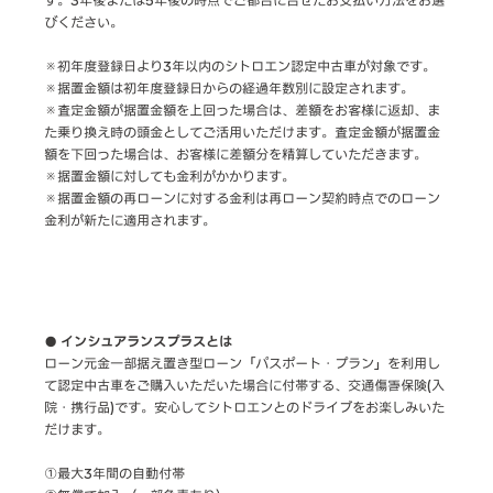
す。3年後または5年後の時点でご都合に合せたお支払い方法をお選
びください。
※初年度登録日より3年以内のシトロエン認定中古車が対象です。
※据置金額は初年度登録日からの経過年数別に設定されます。
※査定金額が据置金額を上回った場合は、差額をお客様に返却、ま
た乗り換え時の頭金としてご活用いただけます。査定金額が据置金
額を下回った場合は、お客様に差額分を精算していただきます。
※据置金額に対しても金利がかかります。
※据置金額の再ローンに対する金利は再ローン契約時点でのローン
金利が新たに適用されます。
● インシュアランスプラスとは
ローン元金一部据え置き型ローン「パスポート・プラン」を利用し
て認定中古車をご購入いただいた場合に付帯する、交通傷害保険(入
院・携行品)です。安心してシトロエンとのドライブをお楽しみいた
だけます。
①最大3年間の自動付帯