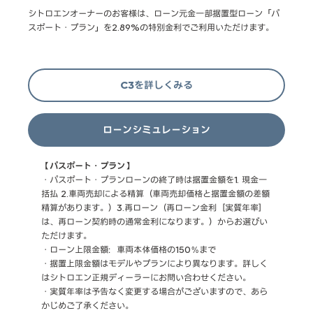
シトロエンオーナーのお客様は、ローン元金一部据置型ローン「パ
スポート・プラン」を2.89%の特別金利でご利用いただけます。
C3を詳しくみる
ローンシミュレーション
【パスポート・プラン】
・パスポート・プランローンの終了時は据置金額を1. 現金一
括払 2.車両売却による精算（車両売却価格と据置金額の差額
精算があります。）3.再ローン（再ローン金利［実質年率］
は、再ローン契約時の通常金利になります。）からお選びい
ただけます。
・ローン上限金額：車両本体価格の150％まで
・据置上限金額はモデルやプランにより異なります。詳しく
はシトロエン正規ディーラーにお問い合わせください。
・実質年率は予告なく変更する場合がございますので、あら
かじめご了承ください。