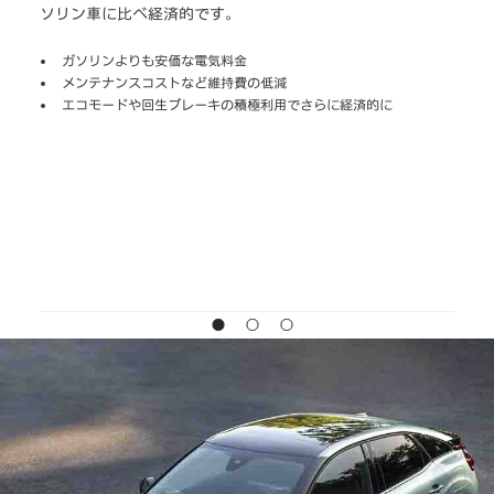
速
ソリン車に比べ経済的です。
する
電
す。
ガソリンよりも安価な電気料金
メンテナンスコストなど維持費の低減
瞬
エコモードや回生ブレーキの積極利用でさらに経済的に
静
*
4
テリ
*一
様の
アコ