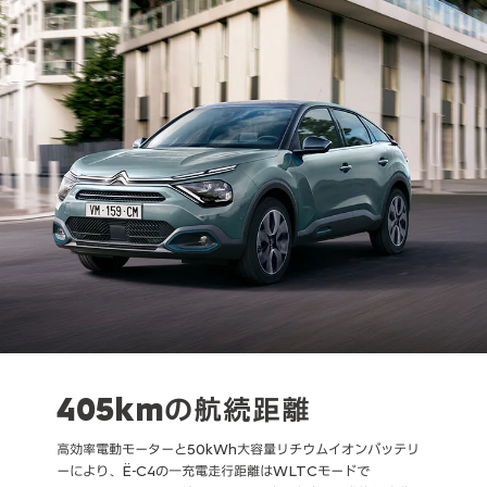
405kmの航続距離
高効率電動モーターと50kWh大容量リチウムイオンバッテリ
ーにより、Ë-C4の一充電走行距離はWLTCモードで