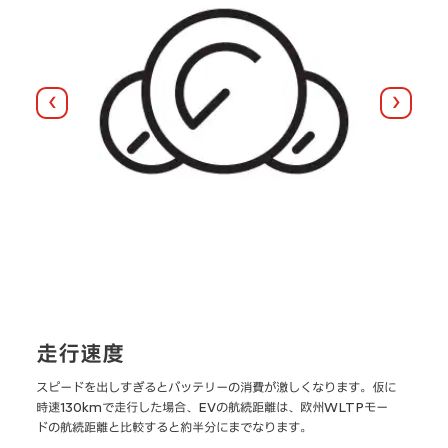
前へ
次へ
走行速度
外
加
スピードを出しすぎるとバッテリーの消費が激しくなります。仮に
内燃
続
時速130kmで走行した場合、EVの航続距離は、欧州WLTPモー
すが
ドの航続距離と比較すると約半分にまでなります。
があ
の航