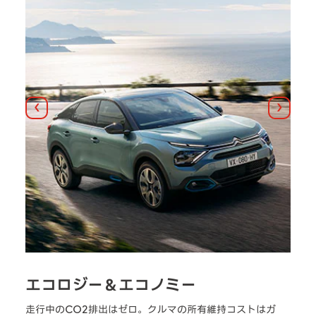
前へ
次へ
エコロジー＆エコノミー
1
普
走行中のCO2排出はゼロ。クルマの所有維持コストはガ
最高