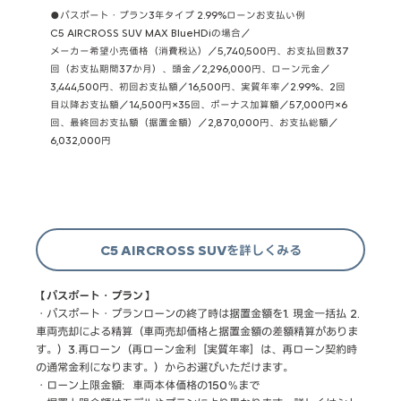
●パスポート・プラン3年タイプ 2.99%ローンお支払い例
C5 AIRCROSS SUV MAX BlueHDiの場合／
メーカー希望小売価格（消費税込）／5,740,500円、お支払回数37
回（お支払期間37か月）、頭金／2,296,000円、ローン元金／
3,444,500円、初回お支払額／16,500円、実質年率／2.99%、2回
目以降お支払額／14,500円×35回、ボーナス加算額／57,000円×6
回、最終回お支払額（据置金額）／2,870,000円、お支払総額／
6,032,000円
C5 AIRCROSS SUVを詳しくみる
【パスポート・プラン】
・パスポート・プランローンの終了時は据置金額を1. 現金一括払 2.
車両売却による精算（車両売却価格と据置金額の差額精算がありま
す。）3.再ローン（再ローン金利［実質年率］は、再ローン契約時
の通常金利になります。）からお選びいただけます。
・ローン上限金額：車両本体価格の150％まで