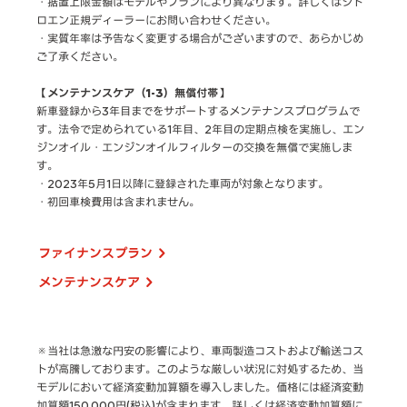
・据置上限金額はモデルやプランにより異なります。詳しくはシト
ロエン正規ディーラーにお問い合わせください。
・実質年率は予告なく変更する場合がございますので、あらかじめ
ご了承ください。
【メンテナンスケア（1-3）無償付帯】
新車登録から3年目までをサポートするメンテナンスプログラムで
す。法令で定められている1年目、2年目の定期点検を実施し、エン
ジンオイル・エンジンオイルフィルターの交換を無償で実施しま
す。
・2023年5月1日以降に登録された車両が対象となります。
・初回車検費用は含まれません。
ファイナンスプラン
メンテナンスケア
※当社は急激な円安の影響により、車両製造コストおよび輸送コス
トが高騰しております。このような厳しい状況に対処するため、当
モデルにおいて経済変動加算額を導入しました。価格には経済変動
加算額150,000円(税込)が含まれます。詳しくは
経済変動加算額に