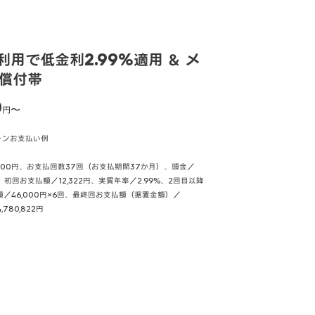
用で低金利2.99%適用 ＆ メ
無償付帯
0
円〜
ローンお支払い例
,000円、お支払回数37回（お支払期間37か月）、頭金／
0円、初回お支払額／12,322円、実質年率／2.99%、2回目以降
算額／46,000円×6回、最終回お支払額（据置金額）／
780,822円