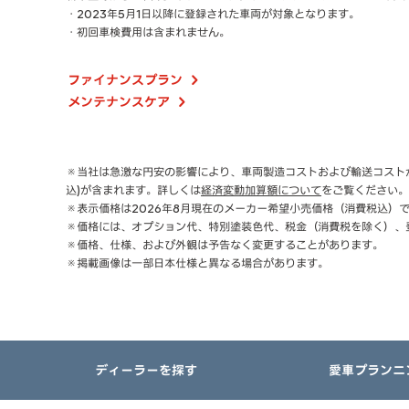
・2023年5月1日以降に登録された車両が対象となります。
・初回車検費用は含まれません。
ファイナンスプラン
メンテナンスケア
※当社は急激な円安の影響により、車両製造コストおよび輸送コストが
込)が含まれます。詳しくは
経済変動加算額について
をご覧ください。
※表示価格は2026年8月現在のメーカー希望小売価格（消費税込）
※価格には、オプション代、特別塗装色代、税金（消費税を除く）、
※価格、仕様、および外観は予告なく変更することがあります。
※掲載画像は一部日本仕様と異なる場合があります。
ディーラーを探す
愛車プランニ