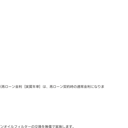
ン（再ローン金利［実質年率］は、再ローン契約時の通常金利になりま
ジンオイルフィルターの交換を無償で実施します。