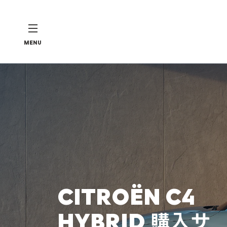
MENU
CITROËN C4
HYBRID 購入サ