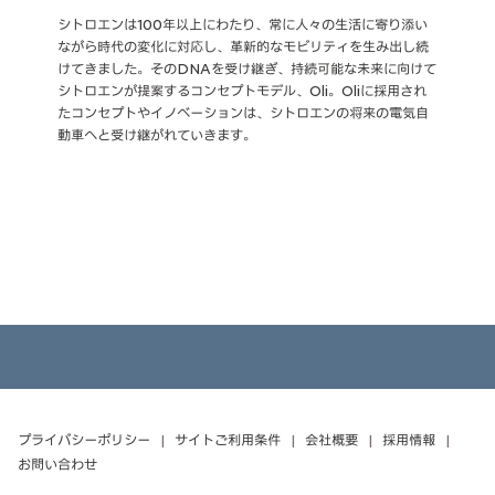
AMI
プログラム
シトロエンは100年以上にわたり、常に人々の生活に寄り添い
ながら時代の変化に対応し、革新的なモビリティを生み出し続
2020年に欧州市場に導入されたシトロエンの電動アーバンモ
シトロエンのサービスプログラム"Citizen"は、シトロエン車の
けてきました。そのDNAを受け継ぎ、持続可能な未来に向けて
ビリティ、AMI。AMI開発の経験を経て、シトロエンの創造性
購入からアフターサービスまでお客様をフルサポート。安心で
シトロエンが提案するコンセプトモデル、Oli。Oliに採用され
は新たにOliを生み出しました。これらは"より重く、複雑で、
快適なカーライフをお届けします。
たコンセプトやイノベーションは、シトロエンの将来の電気自
高価"へと向かう電気自動車のトレンドに逆らい、誰もが手の届
動車へと受け継がれていきます。
きやすい電動モビリティを提供するというシトロエンの意思を
反映しています。
シトロエンを検討中の方へ
カーライフをサポートする機能やサービス
プライバシーポリシー
サイトご利用条件
会社概要
採用情報
お問い合わせ