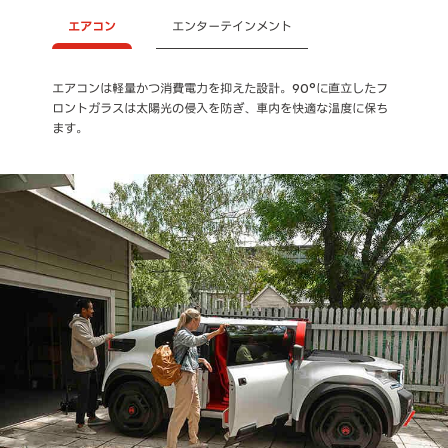
エアコン
エンターテインメント
エアコンは軽量かつ消費電力を抑えた設計。90°に直立したフ
ダッシュボードにはポータブルスピーカーやスマートフォンを
ロントガラスは太陽光の侵入を防ぎ、車内を快適な温度に保ち
格納することができ、それらがOliのスピーカー、インフォテイ
ます。
メントシステムとして機能します。