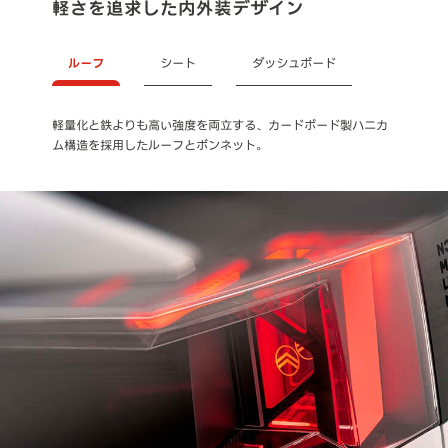
軽さを追求した内外装デザイン
ルーフ
シート
ダッシュボード
軽量化と鉄よりも高い強度を両立する、カードボード製ハニカ
3つのパーツのみで構成される、極めて軽量な素材を使用したシ
機能的で整然としたレイアウトのダッシュボード。
ム構造を採用したルーフとボンネット。
ート。