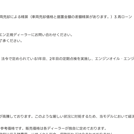
2.車両売却による精算（車両売却価格と据置金額の差額精算があります。）3.再ロー
エン正規ディーラーにお問い合わせください。
了承ください。
。法令で定められている1年目、2年目の定期点検を実施し、エンジンオイル・エン
高騰しております。このような厳しい状況に対処するため、当モデルにおいて経済変
で参考価格です。販売価格は各ディーラーが独自に定めております。