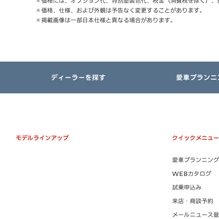
※価格には、オプション代、特別塗装色代、税金（消費税を除く）、
※価格、仕様、および外観は予告なく変更することがあります。
※掲載画像は一部日本仕様と異なる場合があります。
ディーラーを探す
愛車プランニ
モデルラインアップ
クイックメニュー
愛車プランニング
WEBカタログ
試乗申込み
来店・商談予約
メールニュース登