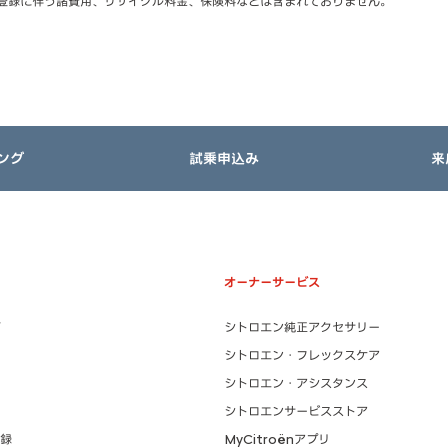
登録に伴う諸費用、リサイクル料金、保険料などは含まれておりません。
ング
試乗申込み
来
オーナーサービス
シトロエン純正アクセサリー
シトロエン・フレックスケア
シトロエン・アシスタンス
シトロエンサービスストア
録
MyCitroënアプリ