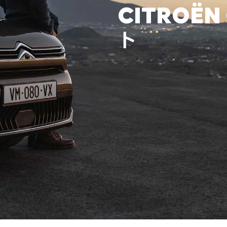
CITROËN
ト