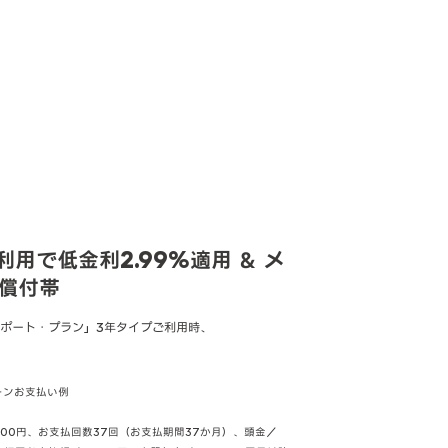
用で低金利2.99%適用 ＆ メ
無償付帯
ポート・プラン」3年タイプご利用時、
ローンお支払い例
,000円、お支払回数37回（お支払期間37か月）、頭金／