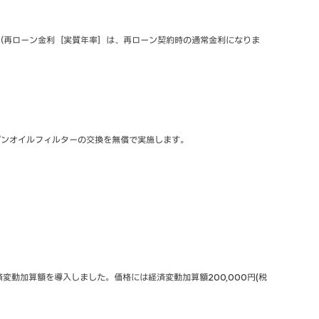
ン（再ローン金利［実質年率］は、再ローン契約時の通常金利になりま
ジンオイルフィルターの交換を無償で実施します。
動加算額を導入しました。価格には経済変動加算額200,000円(税