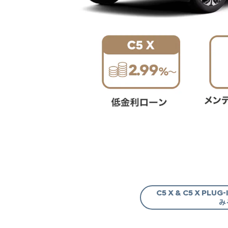
C5 X & C5 X PLU
み