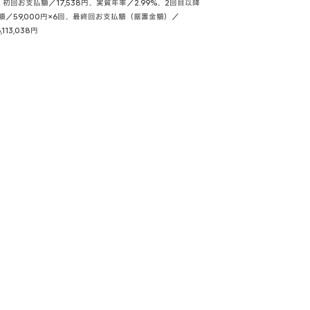
0円、初回お支払額／17,538円、実質年率／2.99%、2回目以降
算額／59,000円×6回、最終回お支払額（据置金額）／
13,038円