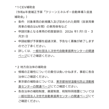
＊1 CEV補助金
（令和6年度補正予算「クリーンエネルギー自動車導入促進
補助金」）
条件：対象車両の新規購入及び定められた期間（自家用乗
用車の場合は4年間）の車両保有など
申請対象となる車両の初度登録日：2026 年1 月1 日～ 3
月31 日
申請総額が予算額を超過次第、予告なく募集が終了します
のでご了承ください。
詳しくは、
一般社団法人次世代自動車振興センターの関連
ページ
にてご確認ください。
＊2 地方自治体の補助金
情報の正確性についての責任は負いかねます。事前に各自
治体にご確認ください。
東京都の補助金については、
東京都地球温暖化防止活動推
進センターの関連ページ
にてご確認ください。
各自治体の補助制度、融資制度、税制特例措置については
一般社団法人次世代自動車振興センターの関連ページ
にて
ご確認ください。