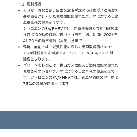
＊3 税制優遇
エコカー減税とは、国土交通省が定める排出ガスと燃費の
基準値をクリアした環境性能に優れたクルマに対する自動
車重量税の優遇制度です。
シトロエンのEV/PHEVでは、新車登録時及び初回継続車
検時に100%の減税が適用されます。適用期間：2026年
4月30日の新車登録（届出）分まで
環境性能割とは、燃費性能に応じて車両取得価格の0～
3%が課税される制度です。シトロエンのEV/PHEVは非
課税となります。
グリーン化特例とは、排出ガス性能及び燃費性能の優れた
環境負荷の小さいクルマに対する自動車税の優遇制度で
す。シトロエンのEV/PHEVでは、新車登録時の翌年度に
75%の減税が適用されます。